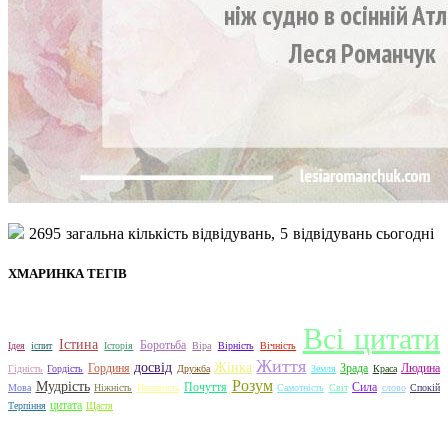
2695
загальна кількість відвідувань,
5
відвідувань сьогодні
ХМАРИНКА ТЕГІВ
Всі цитати
Істина
Боротьба
Ідея
іспит
Історія
Віра
Вірність
Вічність
Життя
досвід
Жінка
Гординя
Зрада
Людина
Гідність
Гордість
Дружба
Земля
Краса
Розум
Мудрість
Почуття
Сила
Мова
Ніжність
Ненависть
Самотність
Світ
слово
Спокій
цитата
Терпіння
Щастя