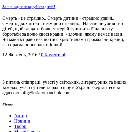
За що ви, панове, убили дітей?
Смерть - це страшно.. Смерть дитини - страшно удвічі..
Смерть двох дітей - незмірно страшно.. Навмисне убивство
дітей, щоб завдати болю матері й зупинити її на шляху
боротьби за волю своєї країни, - злочин, якому немає назви.
Чи мають право називатися християнами громадяни країни,
яка прагла поневолити інший...
12 Жовтень, 2016
/
0 Коментарі
З питань співпраці, участі у світських, літературних та інших
заходах, участі у теле та радіо шоу в Україні звертайтесь за
адресою info@lesiaromanchuk.com
Меню
Автор
Новини
Твори
Мудрі Слова