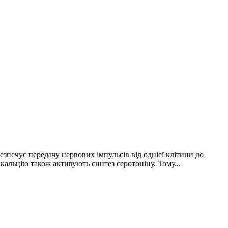
зпечує передачу нервових імпульсів від однієї клітини до
 кальцію також активують синтез серотоніну. Тому...