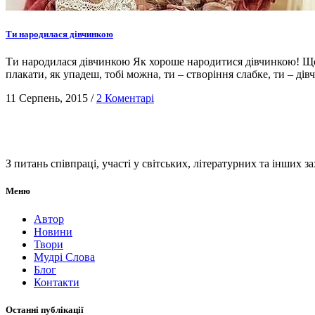
Ти народилася дівчинкою
Ти народилася дівчинкою Як хороше народитися дівчинкою! Що зн
плакати, як упадеш, тобі можна, ти – створіння слабке, ти – дівч
11 Серпень, 2015
/
2 Коментарі
З питань співпраці, участі у світських, літературних та інших з
Меню
Автор
Новини
Твори
Мудрі Слова
Блог
Контакти
Останні публікації