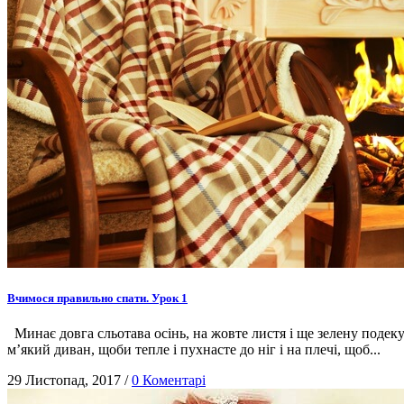
Вчимося правильно спати. Урок 1
Минає довга сльотава осінь, на жовте листя і ще зелену подекуд
м’який диван, щоби тепле і пухнасте до ніг і на плечі, щоб...
29 Листопад, 2017
/
0 Коментарі