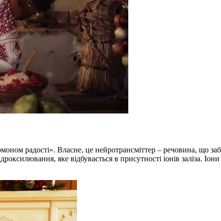
оном радості». Власне, це нейротрансміттер – речовина, що забе
дроксилювання, яке відбувається в присутності іонів заліза. Іони