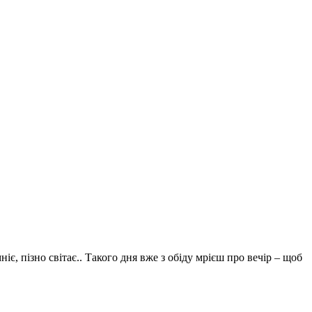
іє, пізно світає.. Такого дня вже з обіду мрієш про вечір – щоб