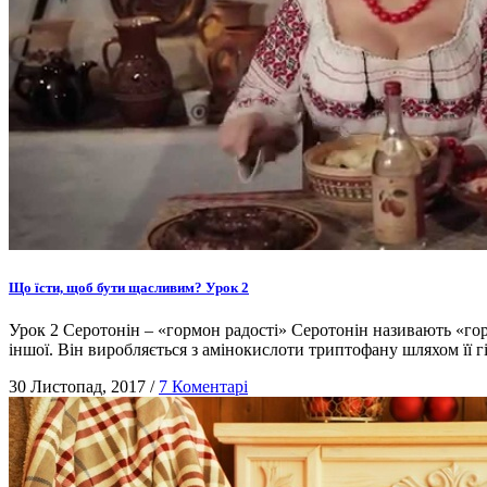
Що їсти, щоб бути щасливим? Урок 2
Урок 2 Серотонін – «гормон радості» Серотонін називають «горм
іншої. Він виробляється з амінокислоти триптофану шляхом її гі
30 Листопад, 2017
/
7 Коментарі