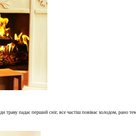
и траву падає перший сніг, все частіш повіває холодом, рано темн