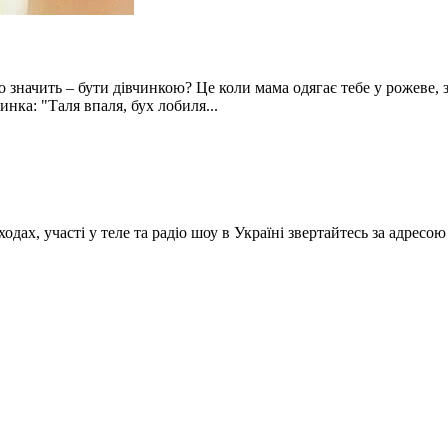
ачить – бути дівчинкою? Це коли мама одягає тебе у рожеве, зап
инка: "Таля впаля, бух лобиля...
аходах, участі у теле та радіо шоу в Україні звертайтесь за адресо